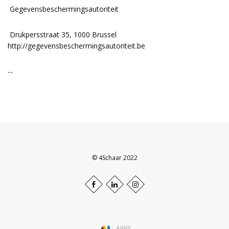
Gegevensbeschermingsautoriteit
Drukpersstraat 35, 1000 Brussel
http://gegevensbeschermingsautoriteit.be
--
© 4Schaar 2022
Facebook
LinkedIn+
Instagram
profile
profile
profile
Scroll