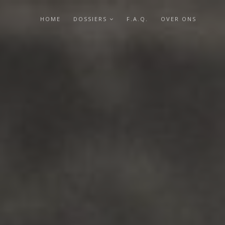
HOME
DOSSIERS
F.A.Q.
OVER ONS