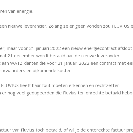
en van energie.
een nieuwe leverancier. Zolang ze er geen vonden zou FLUVIUS e
, maar voor 21 januari 2022 een nieuw energiecontract afsloot 
naf 21 december wordt betaald aan de nieuwe leverancier.
t aan WATZ klanten die voor 21 januari 2022 een contract met een
deurwaarders en bijkomende kosten.
 FLUVIUS heeft haar fout moeten erkennen en rechtzetten.
o zijn er nog veel gedupeerden die Fluvius ten onrechte betaald he
factuur van Fluvius toch betaald, of wil je de onterechte factuur 