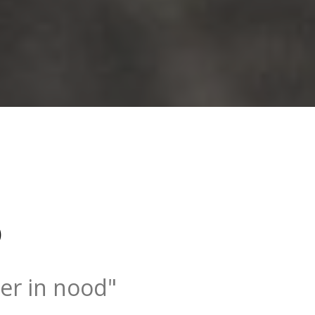
)
er in nood"